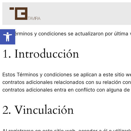
Saltar
al
contenido
Abrir barra de herramientas
Los términos y condiciones se actualizaron por última
1. Introducción
Estos Términos y condiciones se aplican a este sitio 
contratos adicionales relacionados con su relación con
contratos adicionales entra en conflicto con alguna de
2. Vinculación
Al registrarse en este sitio web, acceder a él o utili