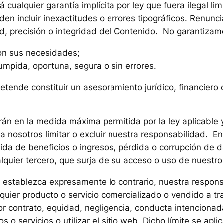
 cualquier garantía implícita por ley que fuera ilegal lim
den incluir inexactitudes o errores tipográficos. Renun
dad, precisión o integridad del Contenido. No garantizam
con sus necesidades;
rumpida, oportuna, segura o sin errores.
etende constituir un asesoramiento jurídico, financiero
rán en la medida máxima permitida por la ley aplicable y
 para nosotros limitar o excluir nuestra responsabilidad
dida de beneficios o ingresos, pérdida o corrupción de 
alquier tercero, que surja de su acceso o uso de nuestro
al establezca expresamente lo contrario, nuestra respo
lquier producto o servicio comercializado o vendido a t
r contrato, equidad, negligencia, conducta intencionada,
o servicios o utilizar el sitio web. Dicho límite se apl