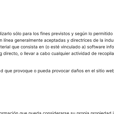
lizarlo sólo para los fines previstos y según lo permitid
en línea generalmente aceptadas y directrices de la indu
material que consista en (o esté vinculado a) software inf
g directo, o llevar a cabo cualquier actividad de recopi
dad que provoque o pueda provocar daños en el sitio web
nformación que pueda considerarse su propia propiedad i